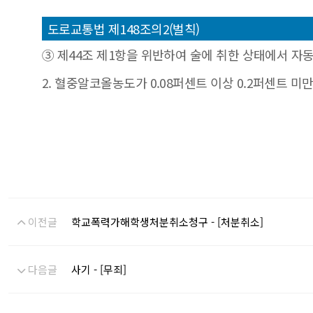
도로교통법 제148조의2(벌칙)
③ 제44조 제1항을 위반하여 술에 취한 상태에서 자
2. 혈중알코올농도가 0.08퍼센트 이상 0.2퍼센트 미
이전글
학교폭력가해학생처분취소청구 - [처분취소]
다음글
사기 - [무죄]