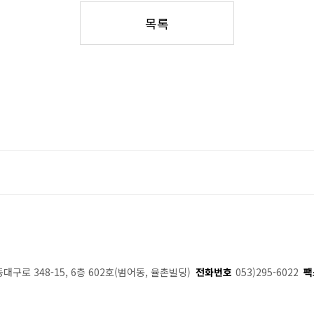
목록
동대구로 348-15, 6층 602호(범어동, 율촌빌딩)
전화번호
053)295-6022
팩