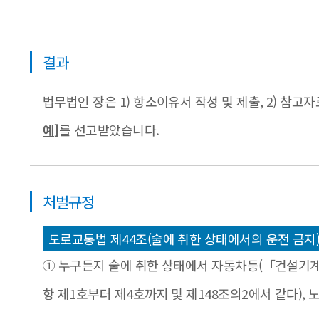
결과
법무법인 장
은
1) 항소이유서 작성 및 제출, 2) 참고
예]
를 선고받았습니다.
처벌규정
도로교통법 제44조(술에 취한 상태에서의 운전 금지
① 누구든지 술에 취한 상태에서 자동차등(「건설기계관리
항 제1호부터 제4호까지 및 제148조의2에서 같다),